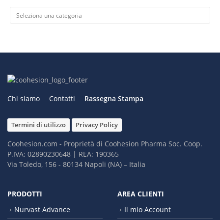
Categorie
Chi siamo
Contatti
Rassegna Stampa
Termini di utilizzo
Privacy Policy
Coohesion.com - Proprietà di Coohesion Pharma Soc. Coop.
P.IVA: 02890230648 | REA: 190365
Via Toledo, 156 - 80134 Napoli (NA) – It​alia
PRODOTTI
AREA CLIENTI
Nurvast Advance
Il mio Account