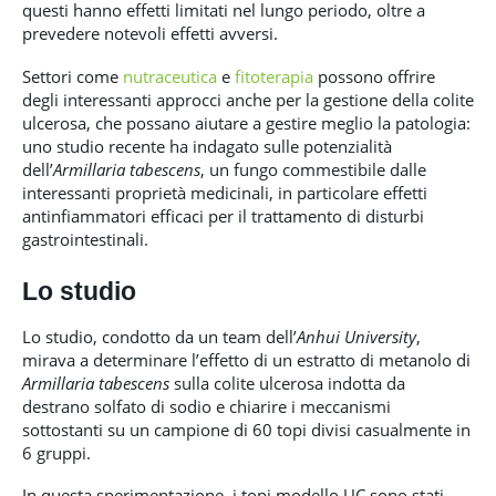
questi hanno effetti limitati nel lungo periodo, oltre a
prevedere notevoli effetti avversi.
Settori come
nutraceutica
e
fitoterapia
possono offrire
degli interessanti approcci anche per la gestione della colite
ulcerosa, che possano aiutare a gestire meglio la patologia:
uno studio recente ha indagato sulle potenzialità
dell’
Armillaria tabescens
, un fungo commestibile dalle
interessanti proprietà medicinali, in particolare effetti
antinfiammatori efficaci per il trattamento di disturbi
gastrointestinali.
Lo studio
Lo studio, condotto da un team dell’
Anhui University
,
mirava a determinare l’effetto di un estratto di metanolo di
Armillaria tabescens
sulla colite ulcerosa indotta da
destrano solfato di sodio e chiarire i meccanismi
sottostanti su un campione di 60 topi divisi casualmente in
6 gruppi.
In questa sperimentazione, i topi modello UC sono stati