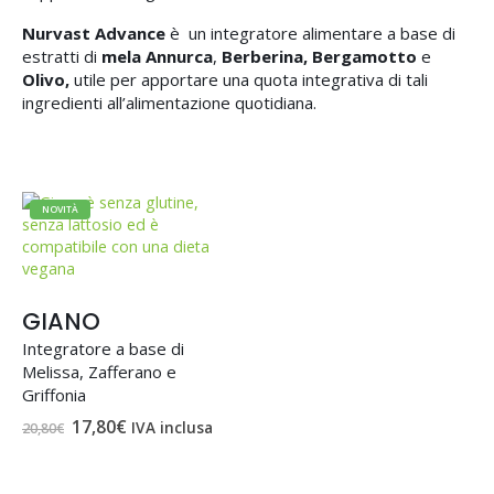
Nurvast Advance
è un integratore alimentare a base di
estratti di
mela Annurca
,
Berberina, Bergamotto
e
Olivo,
utile per apportare una quota integrativa di tali
ingredienti all’alimentazione quotidiana.
NOVITÀ
GIANO
Integratore a base di
Melissa, Zafferano e
Griffonia
Il
Il
17,80
€
IVA inclusa
20,80
€
prezzo
prezzo
originale
attuale
era:
è:
20,80€.
17,80€.