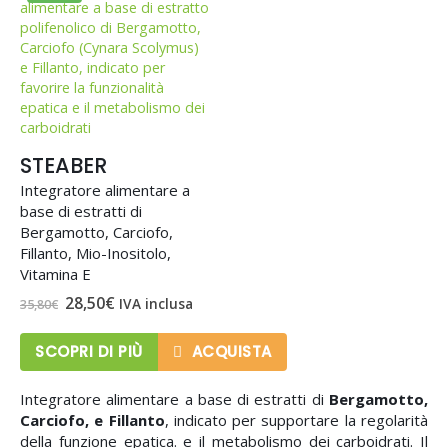
STEABER
Integratore alimentare a
base di estratti di
Bergamotto, Carciofo,
Fillanto, Mio-Inositolo,
Vitamina E
Il
Il
28,50
€
IVA inclusa
35,80
€
prezzo
prezzo
originale
attuale
era:
è:
SCOPRI DI PIÙ
ACQUISTA
35,80€.
28,50€.
Integratore alimentare a base di estratti di
Bergamotto,
Carciofo, e Fillanto
, indicato per supportare la regolarità
della funzione epatica. e il metabolismo dei carboidrati. Il