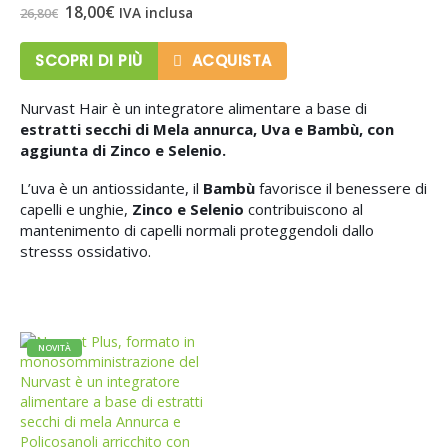
Il
Il
18,00
€
IVA inclusa
26,80
€
prezzo
prezzo
originale
attuale
era:
è:
SCOPRI DI PIÙ
ACQUISTA
26,80€.
18,00€.
Nurvast Hair è un integratore alimentare a base di
estratti secchi di Mela annurca, Uva e Bambù, con
aggiunta di Zinco e Selenio.
L’uva è un antiossidante, il
Bambù
favorisce il benessere di
capelli e unghie,
Zinco e Selenio
contribuiscono al
mantenimento di capelli normali proteggendoli dallo
stresss ossidativo.
NOVITÀ