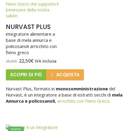
NURVAST PLUS
integratore alimentare a
base di mela annurca e
policosanoli arricchito con
fieno greco
Il
Il
22,50
€
IVA inclusa
28,80
€
prezzo
prezzo
originale
attuale
era:
è:
SCOPRI DI PIÙ
ACQUISTA
28,80€.
22,50€.
Nurvast Plus, formato in
monosomministrazione
del
Nurvast, è un integratore a base di estratti secchi di
mela
Annurca
e
policosanoli
,
arricchito con Fieno Greco
.
NOVITÀ