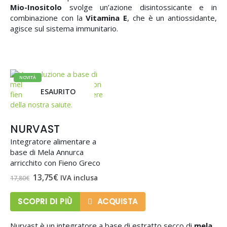
Mio-Inositolo
svolge un’azione disintossicante e in
combinazione con la
Vitamina E
, che è un antiossidante,
agisce sul sistema immunitario.
NOVITÀ
ESAURITO
NURVAST
Integratore alimentare a
base di Mela Annurca
arricchito con Fieno Greco
Il
Il
13,75
€
IVA inclusa
17,80
€
prezzo
prezzo
originale
attuale
era:
è:
SCOPRI DI PIÙ
ACQUISTA
17,80€.
13,75€.
Nurvast è un integratore a base di estratto secco di
mela