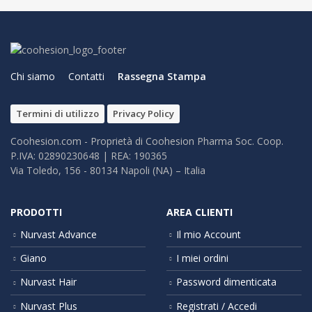
Chi siamo
Contatti
Rassegna Stampa
Termini di utilizzo
Privacy Policy
Coohesion.com - Proprietà di Coohesion Pharma Soc. Coop.
P.IVA: 02890230648 | REA: 190365
Via Toledo, 156 - 80134 Napoli (NA) – It​alia
PRODOTTI
AREA CLIENTI
Nurvast Advance
Il mio Account
Giano
I miei ordini
Nurvast Hair
Password dimenticata
Nurvast Plus
Registrati / Accedi