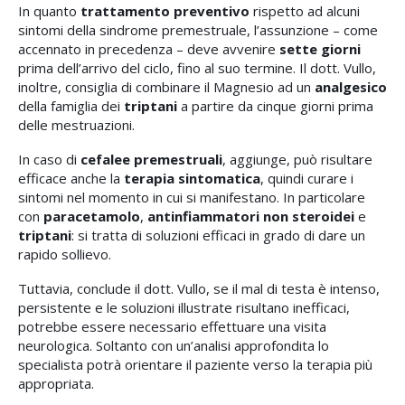
In quanto
trattamento preventivo
rispetto ad alcuni
sintomi della sindrome premestruale, l’assunzione – come
accennato in precedenza – deve avvenire
sette giorni
prima dell’arrivo del ciclo, fino al suo termine. Il dott. Vullo,
inoltre, consiglia di combinare il Magnesio ad un
analgesico
della famiglia dei
triptani
a partire da cinque giorni prima
delle mestruazioni.
In caso di
cefalee premestruali
, aggiunge, può risultare
efficace anche la
terapia sintomatica
, quindi curare i
sintomi nel momento in cui si manifestano. In particolare
con
paracetamolo
,
antinfiammatori non steroidei
e
triptani
: si tratta di soluzioni efficaci in grado di dare un
rapido sollievo.
Tuttavia, conclude il dott. Vullo, se il mal di testa è intenso,
persistente e le soluzioni illustrate risultano inefficaci,
potrebbe essere necessario effettuare una visita
neurologica. Soltanto con un’analisi approfondita lo
specialista potrà orientare il paziente verso la terapia più
appropriata.