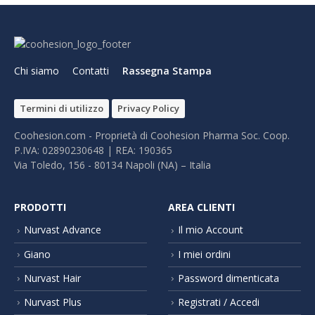
Chi siamo
Contatti
Rassegna Stampa
Termini di utilizzo
Privacy Policy
Coohesion.com - Proprietà di Coohesion Pharma Soc. Coop.
P.IVA: 02890230648 | REA: 190365
Via Toledo, 156 - 80134 Napoli (NA) – It​alia
PRODOTTI
AREA CLIENTI
Nurvast Advance
Il mio Account
Giano
I miei ordini
Nurvast Hair
Password dimenticata
Nurvast Plus
Registrati / Accedi