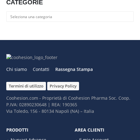
CATEGORIE
Categorie
Chi siamo
Contatti
Rassegna Stampa
Termini di utilizzo
Privacy Policy
Coohesion.com - Proprietà di Coohesion Pharma Soc. Coop.
P.IVA: 02890230648 | REA: 190365
Via Toledo, 156 - 80134 Napoli (NA) – It​alia
PRODOTTI
AREA CLIENTI
Nurvast Advance
Il mio Account