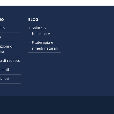
IO
BLOG
llo
Salute &
benessere
a
Fitoterapia e
zioni di
rimedi naturali
ita
to di recesso
menti
zioni