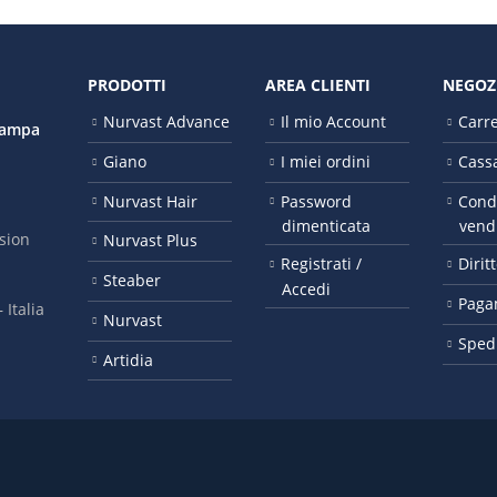
PRODOTTI
AREA CLIENTI
NEGOZ
Nurvast Advance
Il mio Account
Carre
tampa
Giano
I miei ordini
Cass
Nurvast Hair
Password
Condi
dimenticata
vend
sion
Nurvast Plus
Registrati /
Dirit
Steaber
Accedi
Paga
It​alia
Nurvast
Spedi
Artidia