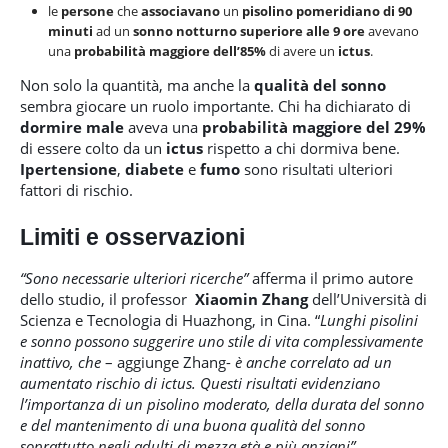
le
persone
che
associavano
un
pisolino pomeridiano di 90
minuti
ad un
sonno notturno superiore alle 9 ore
avevano
una
probabilità maggiore dell’85%
di avere un
ictus
.
Non solo la quantità, ma anche la
qualità del sonno
sembra giocare un ruolo importante. Chi ha dichiarato di
dormire male
aveva una
probabilità maggiore del 29%
di essere colto da un
ictus
rispetto a chi dormiva bene.
Ipertensione
,
diabete
e
fumo
sono risultati ulteriori
fattori di rischio.
Limiti e osservazioni
“Sono necessarie ulteriori ricerche”
afferma il primo autore
dello studio, il professor
Xiaomin Zhang
dell’Università di
Scienza e Tecnologia di Huazhong, in Cina. “
Lunghi pisolini
e sonno possono suggerire uno stile di vita complessivamente
inattivo, che
– aggiunge Zhang-
è anche correlato ad un
aumentato rischio di ictus.
Questi risultati evidenziano
l’importanza di un pisolino moderato, della durata del sonno
e del mantenimento di una buona qualità del sonno
soprattutto negli adulti di mezza età e più anziani”.