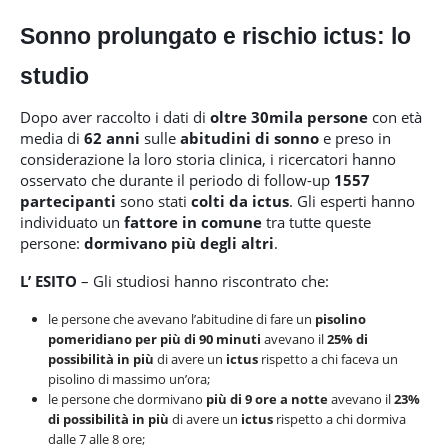
Sonno prolungato e rischio ictus: lo
studio
Dopo aver raccolto i dati di
oltre 30mila persone
con età
media di
62 anni
sulle
abitudini di sonno
e preso in
considerazione la loro storia clinica, i ricercatori hanno
osservato che durante il periodo di follow-up
1557
partecipanti
sono stati
colti da ictus
. Gli esperti hanno
individuato un
fattore in comune
tra tutte queste
persone:
dormivano più degli altri
.
L’ ESITO
– Gli studiosi hanno riscontrato che:
le persone che avevano l’abitudine di fare un
pisolino
pomeridiano
per più di 90 minuti
avevano il
25% di
possibilità in più
di avere un
ictus
rispetto a chi faceva un
pisolino di massimo un’ora;
le persone che dormivano
più di 9 ore a notte
avevano il
23%
di possibilità in più
di avere un
ictus
rispetto a chi dormiva
dalle 7 alle 8 ore;