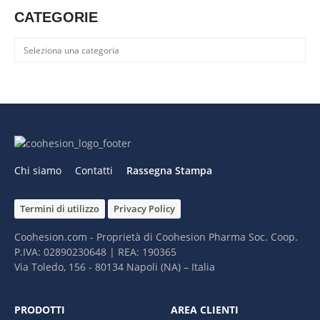
CATEGORIE
Categorie
Chi siamo
Contatti
Rassegna Stampa
Termini di utilizzo
Privacy Policy
Coohesion.com - Proprietà di Coohesion Pharma Soc. Coop.
P.IVA: 02890230648 | REA: 190365
Via Toledo, 156 - 80134 Napoli (NA) – It​alia
PRODOTTI
AREA CLIENTI