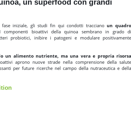
quinoa, un superfood con grandi
fase iniziale, gli studi fin qui condotti tracciano
un quadr
 componenti bioattivi della quinoa sembrano in grado d
eri probiotici, inibire i patogeni e modulare positivament
lo un alimento nutriente, ma una vera e propria risors
ioattivi aprono nuove strade nella comprensione della salut
essanti per future ricerche nel campo della nutraceutica e dell
ition