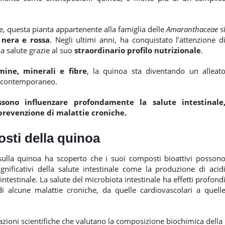
, questa pianta appartenente alla famiglia delle
Amaranthaceae
s
 nera e rossa
. Negli ultimi anni, ha conquistato l’attenzione d
la salute grazie al suo
straordinario profilo nutrizionale
.
amine, minerali e fibre
, la quinoa sta diventando un alleat
e contemporaneo.
ssono influenzare profondamente la salute intestinale
prevenzione di malattie croniche.
sti della quinoa
sulla quinoa ha scoperto che i suoi composti bioattivi posson
ignificativi della salute intestinale come la produzione di acid
intestinale. La salute del microbiota intestinale ha effetti profond
di alcune malattie croniche, da quelle cardiovascolari a quell
zioni scientifiche che valutano la composizione biochimica della