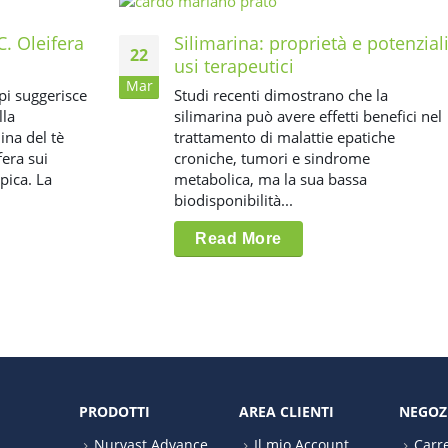
C. Oleifera
Silimarina: proprietà e potenzial
22
usi terapeutici
Mar
pi suggerisce
Studi recenti dimostrano che la
lla
silimarina può avere effetti benefici nel
na del tè
trattamento di malattie epatiche
fera sui
croniche, tumori e sindrome
pica. La
metabolica, ma la sua bassa
biodisponibilità...
Read More
PRODOTTI
AREA CLIENTI
NEGOZ
Nurvast Advance
Il mio Account
Carre