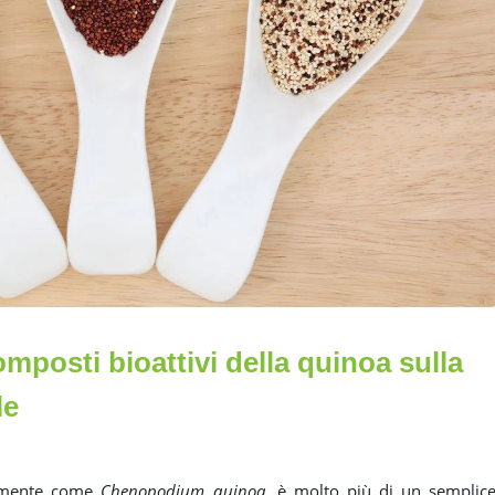
omposti bioattivi della quinoa sulla
le
icamente come
Chenopodium quinoa
, è molto più di un semplic