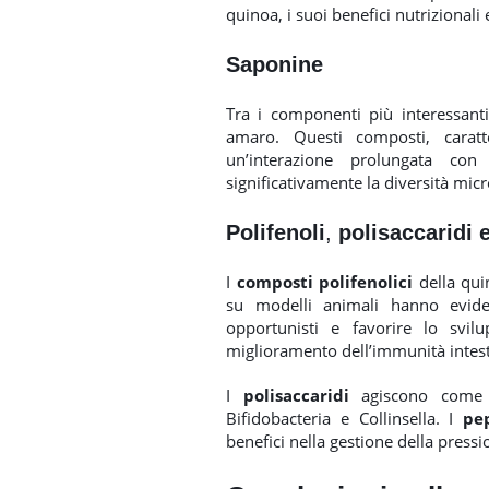
quinoa, i suoi benefici nutrizionali e
Saponine
Tra i componenti più interessanti
amaro. Questi composti, caratt
un’interazione prolungata co
significativamente la diversità micr
Polifenoli
,
polisaccaridi 
I
composti polifenolici
della quin
su modelli animali hanno eviden
opportunisti e favorire lo svil
miglioramento dell’immunità intest
I
polisaccaridi
agiscono come pr
Bifidobacteria e Collinsella. I
pep
benefici nella gestione della press