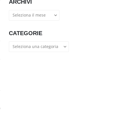
ARCHIVI
Archivi
i
i
CATEGORIE
o
Categorie
,
o
i
i
e