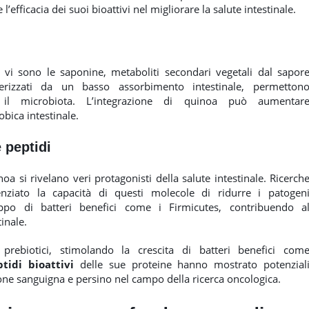
 l’efficacia dei suoi bioattivi nel migliorare la salute intestinale.
 vi sono le saponine, metaboliti secondari vegetali dal sapor
erizzati da un basso assorbimento intestinale, permetton
n il microbiota. L’integrazione di quinoa può aumentar
obica intestinale.
e peptidi
oa si rivelano veri protagonisti della salute intestinale. Ricerch
ziato la capacità di questi molecole di ridurre i patogen
uppo di batteri benefici come i Firmicutes, contribuendo a
inale.
ebiotici, stimolando la crescita di batteri benefici com
tidi bioattivi
delle sue proteine hanno mostrato potenzial
ione sanguigna e persino nel campo della ricerca oncologica.