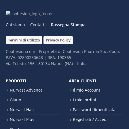
Chi siamo
Contatti
Rassegna Stampa
Termini di utilizzo
Privacy Policy
Coohesion.com - Proprietà di Coohesion Pharma Soc. Coop.
P.IVA: 02890230648 | REA: 190365
Via Toledo, 156 - 80134 Napoli (NA) – It​alia
PRODOTTI
AREA CLIENTI
Nurvast Advance
Il mio Account
Giano
I miei ordini
Nurvast Hair
Password dimenticata
Nurvast Plus
Registrati / Accedi