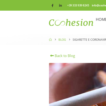
+39 333 939 8245 info@cooh
HOM
BLOG
SIGARETTE E CORONAVIR
Back to Blog