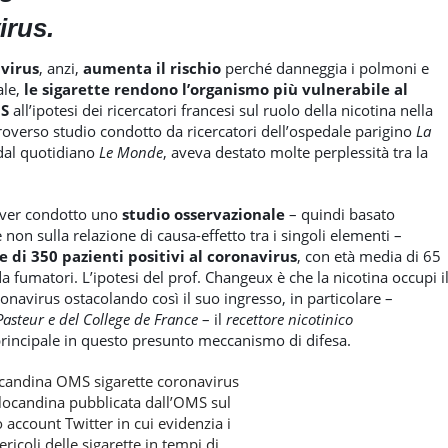
irus.
avirus
, anzi,
aumenta il rischio
perché danneggia i polmoni e
ale,
le sigarette rendono l’organismo più vulnerabile al
MS
all’ipotesi dei ricercatori francesi sul ruolo della nicotina nella
roverso studio condotto da ricercatori dell’ospedale parigino
La
 dal quotidiano
Le Monde
, aveva destato molte perplessità tra la
o aver condotto uno
studio osservazionale
– quindi basato
non sulla relazione di causa-effetto tra i singoli elementi –
 di 350 pazienti positivi al coronavirus
, con età media di 65
a fumatori. L’ipotesi del prof. Changeux è che la nicotina occupi i
oronavirus ostacolando così il suo ingresso, in particolare –
 Pasteur e del College de France
– il
recettore nicotinico
rincipale in questo presunto meccanismo di difesa.
locandina pubblicata dall’OMS sul
 account Twitter in cui evidenzia i
ericoli delle sigarette in tempi di