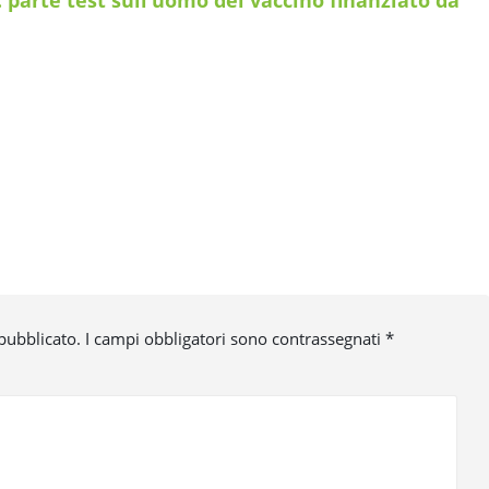
 parte test sull’uomo del vaccino finanziato da
 pubblicato.
I campi obbligatori sono contrassegnati
*