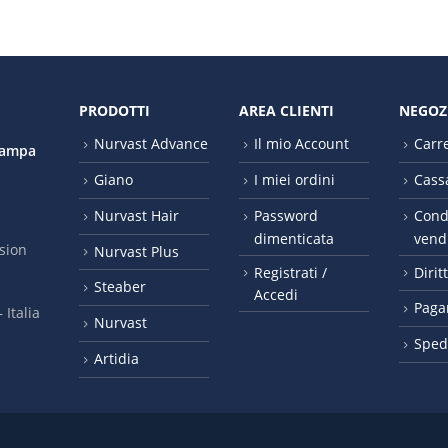
PRODOTTI
AREA CLIENTI
NEGOZ
Nurvast Advance
Il mio Account
Carre
tampa
Giano
I miei ordini
Cass
Nurvast Hair
Password
Condi
dimenticata
vend
sion
Nurvast Plus
Registrati /
Dirit
Steaber
Accedi
Paga
It​alia
Nurvast
Sped
Artidia