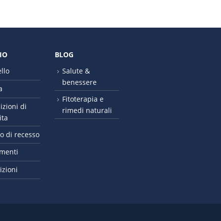
IO
BLOG
llo
Salute &
benessere
a
Fitoterapia e
zioni di
rimedi naturali
ita
to di recesso
menti
izioni