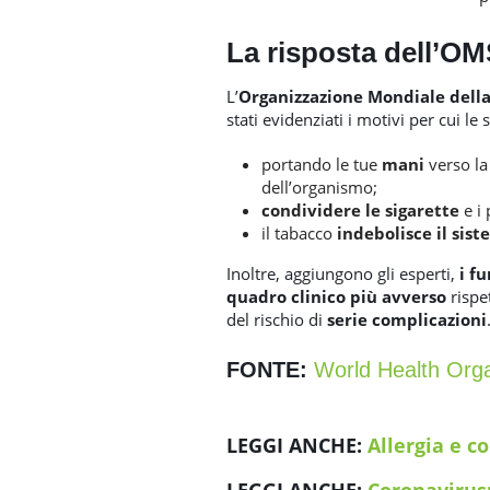
La risposta dell’O
L’
Organizzazione Mondiale della
stati evidenziati i motivi per cui le
portando le tue
mani
verso l
dell’organismo;
condividere le sigarette
e i 
il tabacco
indebolisce il si
Inoltre, aggiungono gli esperti,
i f
quadro clinico più avverso
risp
del rischio di
serie complicazioni
FONTE:
World Health Orga
LEGGI ANCHE:
Allergia e c