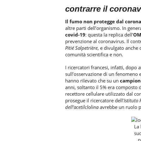
contrarre il coronav
Il fumo non protegge dal coron
altre parti dell’organismo. In gener
covid-19
: questa la replica dell’
O
prevenzione al coronavirus. Il cont
Pitié Salpetrière
, e divulgato anche
comunità scientifica e non.
I ricercatori francesi, infatti, dop
sull’osservazione di un fenomeno e 
hanno rilevato che su un
campione
anni, soltanto il 5% era composto d
recettore cellulare utilizzato dal c
prosegue il ricercatore dell’
Istituto
dell’acetilclolina
avrebbe un ruolo p
La 
suo
p