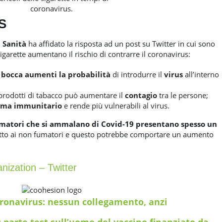
coronavirus.
MS
 Sanità
ha affidato la risposta ad un post su Twitter in cui sono
 sigarette aumentano il rischio di contrarre il coronavirus:
a
bocca aumenti la probabilità
di introdurre il
virus
all’interno
prodotti di tabacco può aumentare il
contagio
tra le persone;
stema immunitario
e rende più vulnerabili al virus.
umatori che si ammalano di Covid-19 presentano spesso un
etto ai non fumatori e questo potrebbe comportare un aumento
.
nization – Twitter
oronavirus: nessun collegamento, anzi