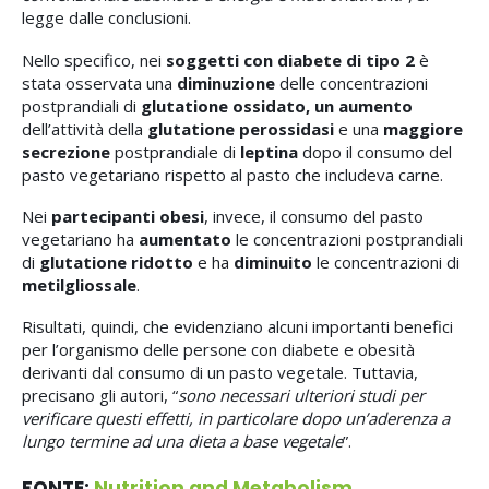
legge dalle conclusioni.
Nello specifico, nei
soggetti con
diabete di tipo 2
è
stata osservata una
diminuzione
delle concentrazioni
postprandiali di
glutatione ossidato, un aumento
dell’attività della
glutatione perossidasi
e una
maggiore
secrezione
postprandiale di
leptina
dopo il consumo del
pasto vegetariano rispetto al pasto che includeva carne.
Nei
partecipanti
obesi
, invece, il consumo del pasto
vegetariano ha
aumentato
le concentrazioni postprandiali
di
glutatione ridotto
e ha
diminuito
le concentrazioni di
metilgliossale
.
Risultati, quindi, che evidenziano alcuni importanti benefici
per l’organismo delle persone con diabete e obesità
derivanti dal consumo di un pasto vegetale. Tuttavia,
precisano gli autori, “
sono necessari ulteriori studi per
verificare questi effetti, in particolare dopo un’aderenza a
lungo termine ad una dieta a base vegetale
”.
FONTE:
Nutrition and Metabolism