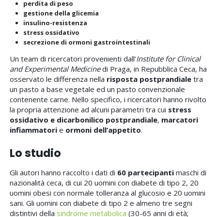
perdita di peso
gestione della glicemia
insulino-resistenza
stress ossidativo
secrezione di ormoni gastrointestinali
Un team di ricercatori provenienti dall’
Institute for Clinical
and Experimental Medicine
di Praga, in Repubblica Ceca, ha
osservato le differenza nella
risposta postprandiale
tra
un pasto a base vegetale ed un pasto convenzionale
contenente carne. Nello specifico, i ricercatori hanno rivolto
la propria attenzione ad alcuni parametri tra cui
stress
ossidativo e dicarbonilico postprandiale
,
marcatori
infiammatori
e
ormoni dell’appetito
.
Lo studio
Gli autori hanno raccolto i dati di
60 partecipanti
maschi di
nazionalità ceca, di cui 20 uomini con diabete di tipo 2, 20
uomini obesi con normale tolleranza al glucosio e 20 uomini
sani. Gli uomini con diabete di tipo 2 e almeno tre segni
distintivi della
sindrome metabolica
(30-65 anni di età;