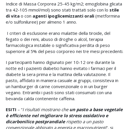
Indice di Massa Corporea 25-45 kg/m2; emoglobina glicata
tra 42-105 mmol/mol) sono stati trattati solo con lo
stile
di vita
o con
agenti ipoglicemizzanti orali
(metformina
e/o sulfoniluree) per almeno 1 anno.
I criteri di esclusione erano malattie della tiroide, del
fegato o dei reni, abuso di droghe o alcol, terapia
farmacologica instabile o significativa perdita di peso
superiore al 5% del peso corporeo nei tre mesi precedenti.
I partecipanti hanno digiunato per 10-12 ore durante la
notte ed i pazienti diabetici hanno evitato i farmaci per il
diabete la sera prima e la mattina della valutazione. Il
pasto, affidato in maniera casuale ai gruppi, consisteva in
un hamburger di carne convenzionale o in un burger
vegano. Entrambi i pasti sono stati consumati con una
bevanda calda contenente caffeina.
ESITI
– “
I risultati mostrano che
un pasto a base vegetale
è efficiente nel migliorare lo stress ossidativo e
dicarbonilico postprandiale
rispetto a un pasto
convenzionale abbinato a energia e macronutrienti
”, si