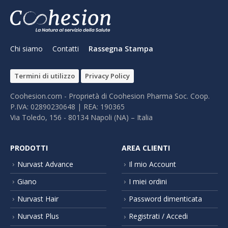
Chi siamo
Contatti
Rassegna Stampa
Termini di utilizzo
Privacy Policy
Coohesion.com - Proprietà di Coohesion Pharma Soc. Coop.
P.IVA: 02890230648 | REA: 190365
Via Toledo, 156 - 80134 Napoli (NA) – It​alia
PRODOTTI
AREA CLIENTI
Nurvast Advance
Il mio Account
Giano
I miei ordini
Nurvast Hair
Password dimenticata
Nurvast Plus
Registrati / Accedi