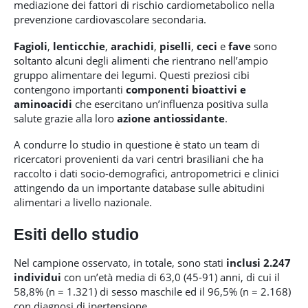
mediazione dei fattori di rischio cardiometabolico nella
prevenzione cardiovascolare secondaria.
Fagioli
,
lenticchie
,
arachidi
,
piselli
,
ceci
e
fave
sono
soltanto alcuni degli alimenti che rientrano nell’ampio
gruppo alimentare dei legumi. Questi preziosi cibi
contengono importanti
componenti bioattivi e
aminoacidi
che esercitano un’influenza positiva sulla
salute grazie alla loro
azione antiossidante
.
A condurre lo studio in questione è stato un team di
ricercatori provenienti da vari centri brasiliani che ha
raccolto i dati socio-demografici, antropometrici e clinici
attingendo da un importante database sulle abitudini
alimentari a livello nazionale.
Esiti dello studio
Nel campione osservato, in totale, sono stati
inclusi 2.247
individui
con un’età media di 63,0 (45-91) anni, di cui il
58,8% (n = 1.321) di sesso maschile ed il 96,5% (n = 2.168)
con diagnosi di ipertensione.