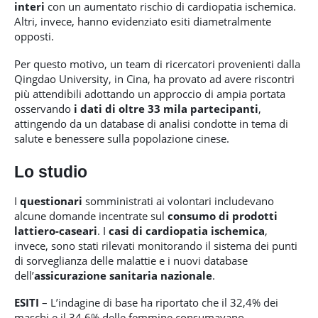
interi
con un aumentato rischio di cardiopatia ischemica.
Altri, invece, hanno evidenziato esiti diametralmente
opposti.
Per questo motivo, un team di ricercatori provenienti dalla
Qingdao University, in Cina, ha provato ad avere riscontri
più attendibili adottando un approccio di ampia portata
osservando
i dati di oltre 33 mila partecipanti
,
attingendo da un database di analisi condotte in tema di
salute e benessere sulla popolazione cinese.
Lo studio
I
questionari
somministrati ai volontari includevano
alcune domande incentrate sul
consumo di prodotti
lattiero-caseari
. I
casi di cardiopatia ischemica
,
invece, sono stati rilevati monitorando il sistema dei punti
di sorveglianza delle malattie e i nuovi database
dell’
assicurazione sanitaria nazionale
.
ESITI
– L’indagine di base ha riportato che il 32,4% dei
maschi e il 34,6% delle femmine consumavano