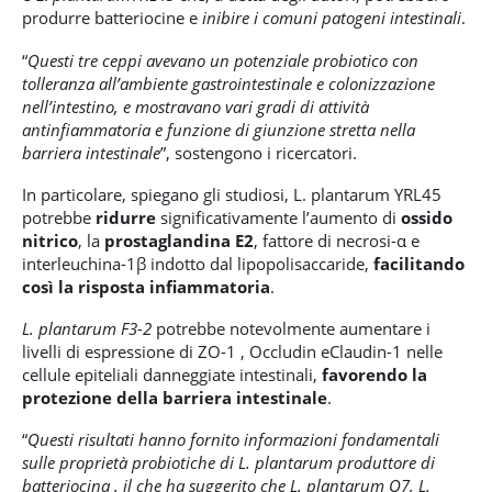
produrre batteriocine e
inibire i comuni patogeni intestinali
.
“
Questi tre ceppi avevano un potenziale probiotico con
tolleranza all’ambiente gastrointestinale e colonizzazione
nell’intestino, e mostravano vari gradi di attività
antinfiammatoria e funzione di giunzione stretta nella
barriera intestinale
”, sostengono i ricercatori.
In particolare, spiegano gli studiosi, L. plantarum YRL45
potrebbe
ridurre
significativamente l’aumento di
ossido
nitrico
, la
prostaglandina E2
, fattore di necrosi-α e
interleuchina-1β indotto dal lipopolisaccaride,
facilitando
così la risposta infiammatoria
.
L. plantarum F3-2
potrebbe notevolmente aumentare i
livelli di espressione di ZO-1 , Occludin eClaudin-1 nelle
cellule epiteliali danneggiate intestinali,
favorendo la
protezione della barriera intestinale
.
“
Questi risultati hanno fornito informazioni fondamentali
sulle proprietà probiotiche di L. plantarum produttore di
batteriocina , il che ha suggerito che L. plantarum Q7, L.