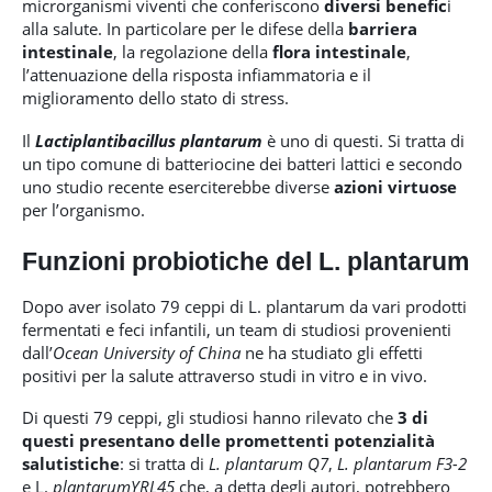
microrganismi viventi che conferiscono
diversi benefic
i
alla salute. In particolare per le difese della
barriera
intestinale
, la regolazione della
flora intestinale
,
l’attenuazione della risposta infiammatoria e il
miglioramento dello stato di stress.
Il
Lactiplantibacillus plantarum
è uno di questi. Si tratta di
un tipo comune di batteriocine dei batteri lattici e secondo
uno studio recente eserciterebbe diverse
azioni virtuose
per l’organismo.
Funzioni probiotiche del L. plantarum
Dopo aver isolato 79 ceppi di L. plantarum da vari prodotti
fermentati e feci infantili, un team di studiosi provenienti
dall’
Ocean University of China
ne ha studiato gli effetti
positivi per la salute attraverso studi in vitro e in vivo.
Di questi 79 ceppi, gli studiosi hanno rilevato che
3 di
questi presentano delle promettenti potenzialità
salutistiche
: si tratta di
L. plantarum Q7
,
L. plantarum F3-2
e L.
plantarumYRL45
che, a detta degli autori, potrebbero