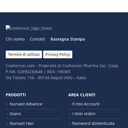
Chi siamo
Contatti
Rassegna Stampa
Termini di utilizzo
Privacy Policy
Coohesion.com - Proprietà di Coohesion Pharma Soc. Coop.
P.IVA: 02890230648 | REA: 190365
Via Toledo, 156 - 80134 Napoli (NA) – It​alia
PRODOTTI
AREA CLIENTI
Nurvast Advance
Il mio Account
Giano
I miei ordini
Nurvast Hair
Password dimenticata