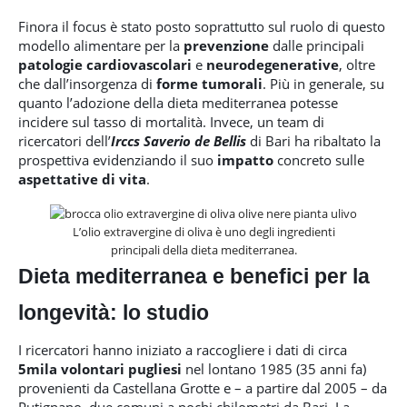
Finora il focus è stato posto soprattutto sul ruolo di questo
modello alimentare per la
prevenzione
dalle principali
patologie cardiovascolari
e
neurodegenerative
, oltre
che dall’insorgenza di
forme tumorali
. Più in generale, su
quanto l’adozione della dieta mediterranea potesse
incidere sul tasso di mortalità. Invece, un team di
ricercatori dell’
Irccs Saverio de Bellis
di Bari ha ribaltato la
prospettiva evidenziando il suo
impatto
concreto sulle
aspettative di vita
.
L’olio extravergine di oliva è uno degli ingredienti
principali della dieta mediterranea.
Dieta mediterranea e benefici per la
longevità: lo studio
I ricercatori hanno iniziato a raccogliere i dati di circa
5mila volontari pugliesi
nel lontano 1985 (35 anni fa)
provenienti da Castellana Grotte e – a partire dal 2005 – da
Putignano, due comuni a pochi chilometri da Bari. La