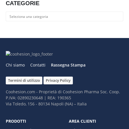
CATEGORIE
Categorie
Chi siamo
Contatti
Rassegna Stampa
Termini di utilizzo
Privacy Policy
Coohesion.com - Proprietà di Coohesion Pharma Soc. Coop.
P.IVA: 02890230648 | REA: 190365
Via Toledo, 156 - 80134 Napoli (NA) – It​alia
PRODOTTI
AREA CLIENTI