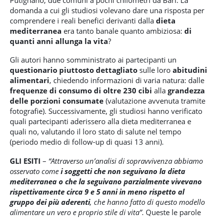
domanda a cui gli studiosi volevano dare una risposta per
comprendere i reali benefici derivanti dalla
dieta
mediterranea
era tanto banale quanto ambiziosa:
di
quanti anni allunga la vita
?
Gli autori hanno somministrato ai partecipanti un
questionario piuttosto dettagliato
sulle loro
abitudini
alimentari
, chiedendo informazioni di varia natura: dalle
frequenze di consumo di oltre 230 cibi
alla
grandezza
delle porzioni consumate
(valutazione avvenuta tramite
fotografie). Successivamente, gli studiosi hanno verificato
quali partecipanti aderissero alla dieta mediterranea e
quali no, valutando il loro stato di salute nel tempo
(periodo medio di follow-up di quasi 13 anni).
GLI ESITI
–
“Attraverso un’analisi di sopravvivenza abbiamo
osservato come
i soggetti che non seguivano la dieta
mediterranea o che la seguivano parzialmente vivevano
rispettivamente circa 9 e 5 anni in meno rispetto al
gruppo dei più aderenti
, che hanno fatto di questo modello
alimentare un vero e proprio stile di vita”
. Queste le parole