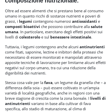
composizione nutrizionale.
Oltre ad essere alimenti che si prestano bene al consumo
umano in quanto ricchi di sostanze nutrienti e poveri di
grassi, i
legumi
contengono numerosi
antiossidanti
e
composti bioattivi
che possono contribuire alla
salute
umana
. In particolare, esercitano degli effetti positivi sui
livelli di
colesterolo
e sul
benessere intestinale
.
Tuttavia, i legumi contengono anche alcuni
antinutrienti
come fitati, saponine, lectine e inibitori della proteasi che
necessitano di essere monitorati e manipolati attraverso
apposite tecniche di lavorazione per limitarne alcuni effetti
negativi sul corpo umano, tra cui una riduzione della
digeribilità dei nutrienti.
Stessa cosa vale per la
fava
, un legume da granella che – a
differenza della soia – può essere coltivato in un’ampia
varietà di località geografiche, anche in regioni con una
breve stagione di crescita come la zona boreale. I
livelli di
antinutrienti
variano in base alla cultivar di fava
specifica, allo stadio di maturazione, al clima di