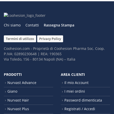
Chi siamo
Contatti
Rassegna Stampa
Termini di utilizzo
Privacy Policy
Coohesion.com - Proprietà di Coohesion Pharma Soc. Coop.
P.IVA: 02890230648 | REA: 190365
Via Toledo, 156 - 80134 Napoli (NA) – It​alia
PRODOTTI
AREA CLIENTI
Nurvast Advance
Il mio Account
Giano
I miei ordini
Nurvast Hair
Password dimenticata
Nurvast Plus
Registrati / Accedi