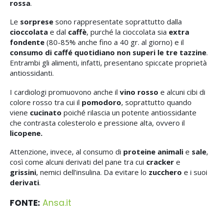
rossa
.
Le
sorprese
sono rappresentate soprattutto dalla
cioccolata
e dal
caffè
, purché la cioccolata sia
extra
fondente
(80-85% anche fino a 40 gr. al giorno) e il
consumo di caffé
quotidiano non superi le
tre tazzine
.
Entrambi gli alimenti, infatti, presentano spiccate proprietà
antiossidanti.
I cardiologi promuovono anche il
vino rosso
e alcuni cibi di
colore rosso tra cui il
pomodoro
, soprattutto quando
viene
cucinato
poiché rilascia un potente antiossidante
che contrasta colesterolo e pressione alta, ovvero il
licopene.
Attenzione, invece, al consumo di
proteine animali
e
sale
,
così come alcuni derivati del pane tra cui
cracker
e
grissini
, nemici dell’insulina. Da evitare lo
zucchero
e i suoi
derivati
.
FONTE:
Ansa.it