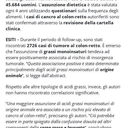
45.684 uomini
. L’
assunzione dietetica
è stata valutata
ogni 4 anni utilizzando
questionari
sulla frequenza degli
alimenti. I
casi di cancro al colon-retto
autoriferiti sono
stati confermati attraverso la
revisione della cartella
clinica
.
ESITI
– Durante il periodo di follow-up, sono stati
riscontrati
2726 casi di tumore al colon-retto
. È emerso
che
l’assunzione di
grassi monoinsaturi
tendeva ad
essere positivamente associata al rischio di insorgenza
tumorale. “
Questa associazione positiva è stata determinata
principalmente dagli acidi grassi monoinsaturi di
origine
animale
”, si legge dall’abstract.
Rispetto alle altre tipologie di acidi grassi, invece, gli autori
non hanno riscontrato correlazioni significative.
“
Una maggiore assunzione di acidi grassi monoinsaturi di
origine animale era associata a un rischio più elevato di
cancro al colon-retto
”, precisano gli autori. “
Ciò potrebbe
essere in parte spiegato dalla confusione dovuta ad altri
componenti della
carne rossa e lavorata
”, concludono.