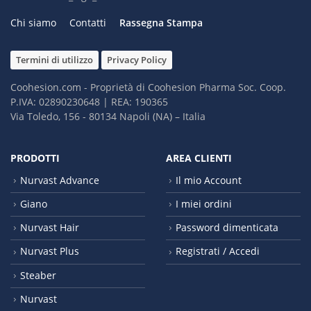
Chi siamo
Contatti
Rassegna Stampa
Termini di utilizzo
Privacy Policy
Coohesion.com - Proprietà di Coohesion Pharma Soc. Coop.
P.IVA: 02890230648 | REA: 190365
Via Toledo, 156 - 80134 Napoli (NA) – It​alia
PRODOTTI
AREA CLIENTI
Nurvast Advance
Il mio Account
Giano
I miei ordini
Nurvast Hair
Password dimenticata
Nurvast Plus
Registrati / Accedi
Steaber
Nurvast