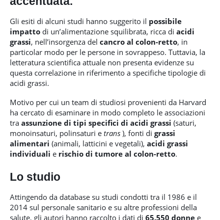
accentuata.
Gli esiti di alcuni studi hanno suggerito il
possibile
impatto
di un’alimentazione squilibrata, ricca di
acidi
grassi
, nell’insorgenza del
cancro al colon-retto
, in
particolar modo per le persone in sovrappeso. Tuttavia, la
letteratura scientifica attuale non presenta evidenze su
questa correlazione in riferimento a specifiche tipologie di
acidi grassi.
Motivo per cui un team di studiosi provenienti da Harvard
ha cercato di esaminare in modo completo le associazioni
tra
assunzione di tipi specifici di acidi grassi
(saturi,
monoinsaturi, polinsaturi e
trans
), fonti di
grassi
alimentari
(animali, latticini e vegetali),
acidi grassi
individuali
e
rischio di tumore al colon-retto
.
Lo studio
Attingendo da database su studi condotti tra il 1986 e il
2014 sul personale sanitario e su altre professioni della
salute, gli autori hanno raccolto i dati di
65.550 donne
e