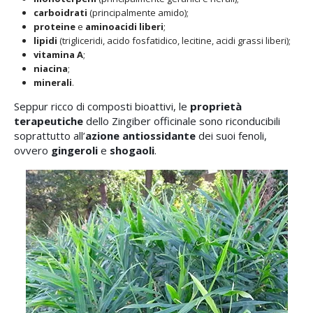
carboidrati
(principalmente amido);
proteine
e
aminoacidi liberi
;
lipidi
(trigliceridi, acido fosfatidico, lecitine, acidi grassi liberi);
vitamina A
;
niacina
;
minerali
.
Seppur ricco di composti bioattivi, le
proprietà
terapeutiche
dello Zingiber officinale sono riconducibili
soprattutto all’
azione antiossidante
dei suoi fenoli,
ovvero
gingeroli
e
shogaoli
.