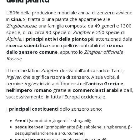
L’80% della produzione mondiale annua di zenzero avviene
in
Cina
. Si tratta di una pianta che appartiene alle
Zingiberaceae
, una famiglia composta da 49 generi e 1300
specie, di cui circa 90 specie di
Zingiber
e 250 specie di
Alpinia
. I
principi attivi
della pianta
più attenzionati dalla
ricerca scientifica
sono quelli riscontrabili nel
rizoma
dello zenzero comune
, appunto lo
Zingiber officinale
Roscoe
.
Il termine latino
Zingibe
r deriva dall’antica radice Tamil,
ingiver
, che significa rizoma di zenzero. A sua volta, il
termine
ingiver
iniziò a diffondersi nell’
antica Grecia e
nell’impero romano
grazie ai
commercianti arabi
e da lì,
successivamente, in tutta l’Europa occidentale.
I
principali costituenti
dello zenzero sono:
fenoli
(soprattutto gingeroli e shogaoli);
sesquiterpeni
(principalmente β-bisabolene, zingiberene, β-
sesquiphellandrene e arcurcumene);
monoterpeni
(principalmente geranici e nerali);