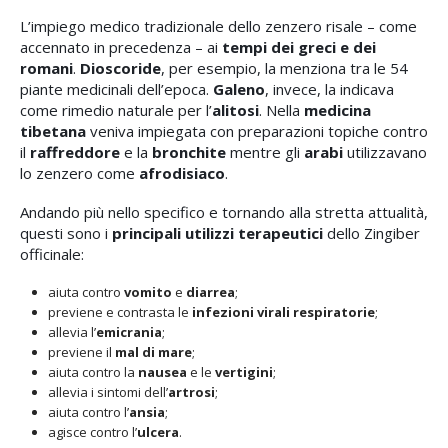
L’impiego medico tradizionale dello zenzero risale – come
accennato in precedenza – ai
tempi dei greci e dei
romani
.
Dioscoride
, per esempio, la menziona tra le 54
piante medicinali dell’epoca.
Galeno
, invece, la indicava
come rimedio naturale per l’
alitosi
. Nella
medicina
tibetana
veniva impiegata con preparazioni topiche contro
il
raffreddore
e la
bronchite
mentre gli
arabi
utilizzavano
lo zenzero come
afrodisiaco
.
Andando più nello specifico e tornando alla stretta attualità,
questi sono i
principali utilizzi terapeutici
dello Zingiber
officinale:
aiuta contro
vomito
e
diarrea
;
previene e contrasta le
infezioni virali respiratorie
;
allevia l’
emicrania
;
previene il
mal di mare
;
aiuta contro la
nausea
e le
vertigini
;
allevia i sintomi dell’
artrosi
;
aiuta contro l’
ansia
;
agisce contro l’
ulcera
.