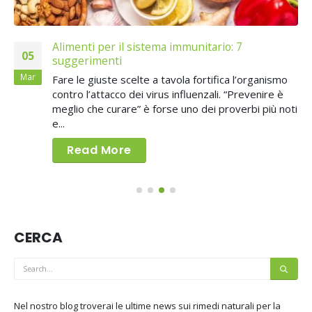
Pterostilbene e proprietà anti-obesità
31
Uno studio italiano ha evidenziato alcuni effetti
Mag
mo
dimagranti derivanti dalla somministrazione a lun
è
termine di pterostilbene, un composto bioattivo
noti
presente soprattutto nei mirtilli e nell’uva. Il...
Read More
CERCA
Nel nostro blog troverai le ultime news sui rimedi naturali per la