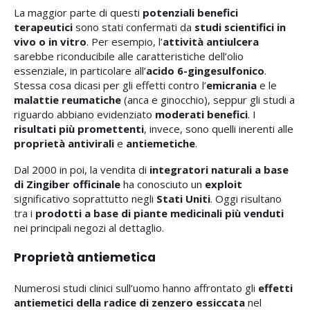
La maggior parte di questi
potenziali benefici
terapeutici
sono stati confermati da
studi scientifici in
vivo o in vitro
. Per esempio, l’
attività antiulcera
sarebbe riconducibile alle caratteristiche dell’olio
essenziale, in particolare all’
acido 6-gingesulfonico
.
Stessa cosa dicasi per gli effetti contro l’
emicrania
e le
malattie reumatiche
(anca e ginocchio), seppur gli studi a
riguardo abbiano evidenziato
moderati benefici
. I
risultati più promettenti
, invece, sono quelli inerenti alle
proprietà antivirali
e
antiemetiche
.
Dal 2000 in poi, la vendita di
integratori naturali a base
di Zingiber officinale
ha conosciuto un
exploit
significativo soprattutto negli
Stati Uniti
. Oggi risultano
tra i
prodotti a base di piante medicinali più venduti
nei principali negozi al dettaglio.
Proprietà antiemetica
Numerosi studi clinici sull’uomo hanno affrontato gli
effetti
antiemetici della radice di zenzero
essiccata
nel