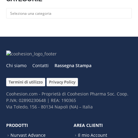
Categorie
Chi siamo
Contatti
Rassegna Stampa
Termini di utilizzo
Privacy Policy
Coohesion.com - Proprietà di Coohesion Pharma Soc. Coop.
P.IVA: 02890230648 | REA: 190365
Via Toledo, 156 - 80134 Napoli (NA) – It​alia
PRODOTTI
AREA CLIENTI
Nurvast Advance
Il mio Account