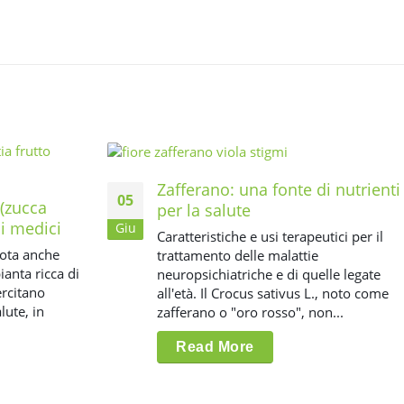
Zafferano: una fonte di nutrienti
05
(zucca
per la salute
si medici
Giu
Caratteristiche e usi terapeutici per il
ota anche
trattamento delle malattie
anta ricca di
neuropsichiatriche e di quelle legate
ercitano
all'età. Il Crocus sativus L., noto come
lute, in
zafferano o "oro rosso", non...
Read More