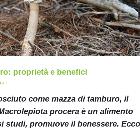
o: proprietà e benefici
rali
ciuto come mazza di tamburo, il
acrolepiota procera è un alimento
i studi, promuove il benessere. Ecc