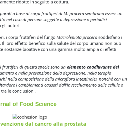
amente ridotte in seguito a cottura.
eparati a base di corpi fruttiferi di M. procera sembrano essere un
tto nel caso di persone soggette a depressione o periodici
 gli autori.
ri, i corpi fruttiferi del fungo
Macrolepiota procera
soddisfano i
. Il loro effetto benefico sulla salute del corpo umano non può
te sostanze bioattive con una gamma molto ampia di effetti
pi fruttiferi di questa specie sono un
elemento coadiuvante dei
tamento e nella prevenzione della depressione, nella terapia
sturbi nella composizione della microflora intestinale), nonché con un
r ritardare i cambiamenti causati dall’invecchiamento delle cellule o
e tra le conclusioni.
urnal of Food Science
venzione dal cancro alla prostata