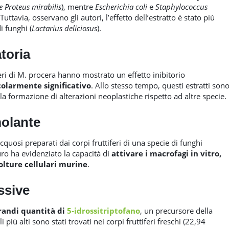
 e Proteus mirabilis
), mentre
Escherichia coli
e
Staphylococcus
ttavia, osservano gli autori, l’effetto dell’estratto è stato più
i funghi (
Lactarius deliciosus
).
toria
iferi di M. procera hanno mostrato un effetto inibitorio
colarmente significativo
. Allo stesso tempo, questi estratti son
e la formazione di alterazioni neoplastiche rispetto ad altre specie.
olante
acquosi preparati dai corpi fruttiferi di una specie di funghi
o ha evidenziato la capacità di
attivare i macrofagi in vitro,
colture cellulari murine
.
ssive
randi quantità di
5-idrossitriptofano
, un precursore della
i più alti sono stati trovati nei corpi fruttiferi freschi (22,94