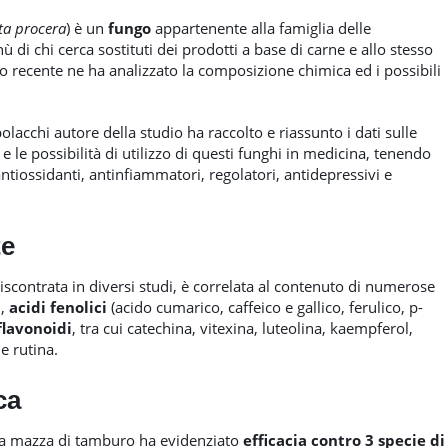
ta procera
) è un
fungo
appartenente alla famiglia delle
 di chi cerca sostituti dei prodotti a base di carne e allo stesso
o recente ne ha analizzato la composizione chimica ed i possibili
polacchi autore della studio ha raccolto e riassunto i dati sulle
 e le possibilità di utilizzo di questi funghi in medicina, tenendo
 antiossidanti, antinfiammatori, regolatori, antidepressivi e
te
 riscontrata in diversi studi, è correlata al contenuto di numerose
i
,
acidi fenolici
(acido cumarico, caffeico e gallico, ferulico, p-
flavonoidi
, tra cui catechina, vitexina, luteolina, kaempferol,
e rutina.
ca
lla mazza di tamburo ha evidenziato
efficacia contro 3 specie di