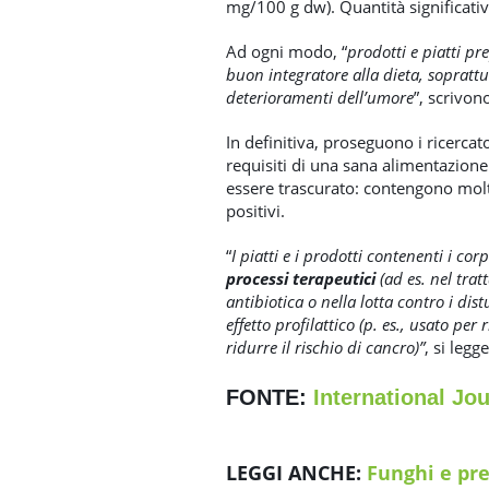
mg/100 g dw). Quantità significativ
Ad ogni modo, “
prodotti e piatti pr
buon integratore alla dieta, soprattu
deterioramenti dell’umore
”, scrivono
In definitiva, proseguono i ricercato
requisiti di una sana alimentazione
essere trascurato: contengono mol
positivi.
“
I piatti e i prodotti contenenti i cor
processi terapeutici
(ad es. nel trat
antibiotica o nella lotta contro i di
effetto profilattico (p. es., usato pe
ridurre il rischio di cancro)”
, si legg
FONTE:
International Jo
LEGGI ANCHE:
Funghi e pre