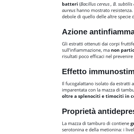
batteri
(
Bacillus cereus , B. subtilis
aureus
hanno mostrato resistenza. Tu
debole di quello delle altre specie d
Azione antinfiamma
Gli estratti ottenuti dai corpi frutt
sull’infiammazione, ma
non parti
risultati poco efficaci nel prevenir
Effetto immunostim
Il fucogalattano isolato da estratti 
imparentata con la mazza di tambur
oltre a splenociti e timociti in 
Proprietà antidepre
La mazza di tamburo di contiene
g
serotonina e della metionina: i livell