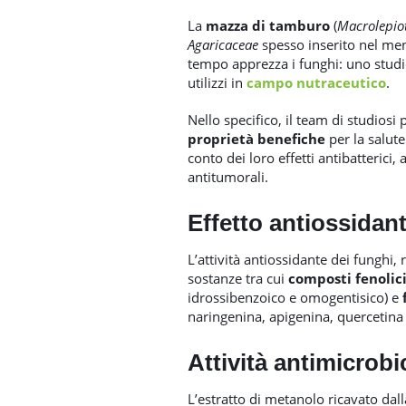
La
mazza di tamburo
(
Macrolepio
Agaricaceae
spesso inserito nel menù
tempo apprezza i funghi: uno studi
utilizzi in
campo nutraceutico
.
Nello specifico, il team di studiosi 
proprietà benefiche
per la salute
conto dei loro effetti antibatterici,
antitumorali.
Effetto antiossidan
L’attività antiossidante dei funghi,
sostanze tra cui
composti fenolic
idrossibenzoico e omogentisico) e
naringenina, apigenina, quercetina 
Attività antimicrobi
L’estratto di metanolo ricavato da