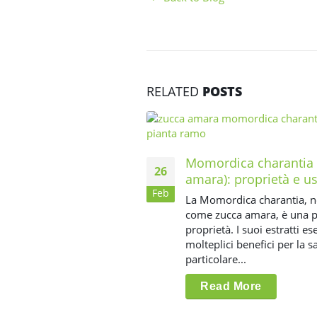
RELATED
POSTS
Momordica charantia 
26
amara): proprietà e u
Feb
La Momordica charantia, n
come zucca amara, è una pi
proprietà. I suoi estratti es
molteplici benefici per la sa
particolare...
Read More