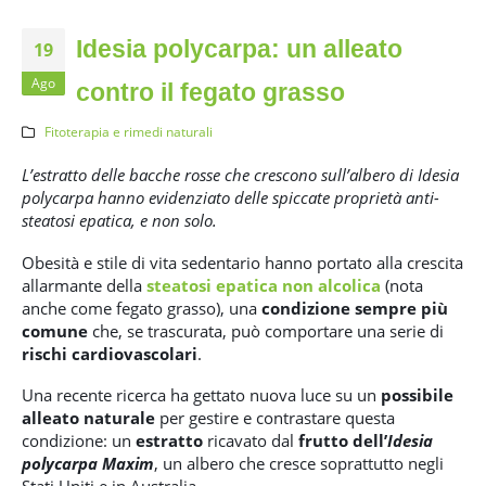
Idesia polycarpa: un alleato
19
Ago
contro il fegato grasso
Fitoterapia e rimedi naturali
L’estratto delle bacche rosse che crescono sull’albero di Idesia
polycarpa hanno evidenziato delle spiccate proprietà anti-
steatosi epatica, e non solo.
Obesità e stile di vita sedentario hanno portato alla crescita
allarmante della
steatosi epa
t
ica non alcolica
(nota
anche come fegato grasso), una
condizione sempre più
comune
che, se trascurata, può comportare una serie di
rischi cardiovascolari
.
Una recente ricerca ha gettato nuova luce su un
possibile
alleato naturale
per gestire e contrastare questa
condizione: un
estratto
ricavato dal
frutto dell’
Idesia
polycarpa Maxim
, un albero che cresce soprattutto negli
Stati Uniti e in Australia.