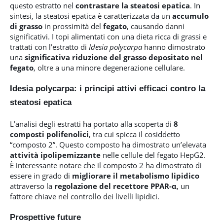
questo estratto nel
contrastare la steatosi epatica
. In
sintesi, la steatosi epatica è caratterizzata da un
accumulo
di grasso
in prossimità del
fegato
, causando danni
significativi. I topi alimentati con una dieta ricca di grassi e
trattati con l’estratto di
Idesia polycarpa
hanno dimostrato
una
significativa riduzione
del grasso depositato nel
fegato
, oltre a una minore degenerazione cellulare.
Idesia polycarpa: i principi attivi efficaci contro la
steatosi epatica
L’analisi degli estratti ha portato alla scoperta di
8
composti polifenolici
, tra cui spicca il cosiddetto
“composto 2”. Questo composto ha dimostrato un’elevata
attività ipolipemizzante
nelle cellule del fegato HepG2.
È interessante notare che il composto 2 ha dimostrato di
essere in grado di
migliorare il metabolismo lipidico
attraverso la
regolazione del recettore PPAR-α
, un
fattore chiave nel controllo dei livelli lipidici.
Prospettive future