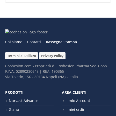
Chi siamo
Contatti
Rassegna Stampa
Termini di utilizzo
Privacy Policy
Coohesion.com - Proprietà di Coohesion Pharma Soc. Coop.
P.IVA: 02890230648 | REA: 190365
Via Toledo, 156 - 80134 Napoli (NA) – It​alia
PRODOTTI
AREA CLIENTI
Nurvast Advance
Il mio Account
Giano
I miei ordini