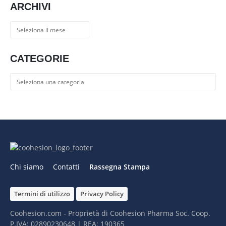
ARCHIVI
Archivi
CATEGORIE
Categorie
Chi siamo
Contatti
Rassegna Stampa
Termini di utilizzo
Privacy Policy
Coohesion.com - Proprietà di Coohesion Pharma Soc. Coop.
P.IVA: 02890230648 | REA: 190365