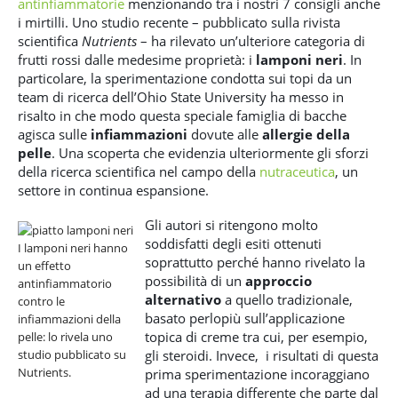
antinfiammatorie
menzionando tra i nostri 7 consigli anche
i mirtilli. Uno studio recente – pubblicato sulla rivista
scientifica
Nutrients
– ha rilevato un’ulteriore categoria di
frutti rossi dalle medesime proprietà: i
lamponi neri
. In
particolare, la sperimentazione condotta sui topi da un
team di ricerca dell’Ohio State University ha messo in
risalto in che modo questa speciale famiglia di bacche
agisca sulle
infiammazioni
dovute alle
allergie della
pelle
. Una scoperta che evidenzia ulteriormente gli sforzi
della ricerca scientifica nel campo della
nutraceutica
, un
settore in continua espansione.
Gli autori si ritengono molto
soddisfatti degli esiti ottenuti
I lamponi neri hanno
soprattutto perché hanno rivelato la
un effetto
possibilità di un
approccio
antinfiammatorio
alternativo
a quello tradizionale,
contro le
basato perlopiù sull’applicazione
infiammazioni della
topica di creme tra cui, per esempio,
pelle: lo rivela uno
gli steroidi. Invece, i risultati di questa
studio pubblicato su
Nutrients.
prima sperimentazione incoraggiano
ad una terapia differente che parte dal