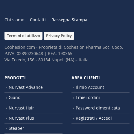
Chi siamo
Contatti
Rassegna Stampa
Termini di utilizzo
Privacy Policy
Coohesion.com - Proprietà di Coohesion Pharma Soc. Coop.
P.IVA: 02890230648 | REA: 190365
Via Toledo, 156 - 80134 Napoli (NA) – It​alia
PRODOTTI
AREA CLIENTI
Nurvast Advance
Il mio Account
Giano
I miei ordini
Nurvast Hair
Password dimenticata
Nurvast Plus
Registrati / Accedi
Steaber