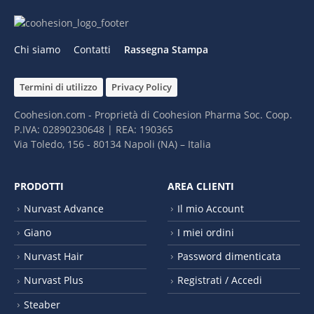
Chi siamo
Contatti
Rassegna Stampa
Termini di utilizzo
Privacy Policy
Coohesion.com - Proprietà di Coohesion Pharma Soc. Coop.
P.IVA: 02890230648 | REA: 190365
Via Toledo, 156 - 80134 Napoli (NA) – It​alia
PRODOTTI
AREA CLIENTI
Nurvast Advance
Il mio Account
Giano
I miei ordini
Nurvast Hair
Password dimenticata
Nurvast Plus
Registrati / Accedi
Steaber