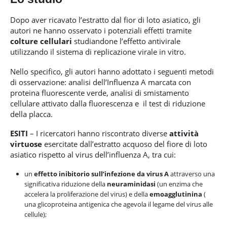
Dopo aver ricavato l’estratto dal fior di loto asiatico, gli
autori ne hanno osservato i potenziali effetti tramite
colture cellulari
studiandone l’effetto antivirale
utilizzando il sistema di replicazione virale in vitro.
Nello specifico, gli autori hanno adottato i seguenti metodi
di osservazione: analisi dell’Influenza A marcata con
proteina fluorescente verde, analisi di smistamento
cellulare attivato dalla fluorescenza e il test di riduzione
della placca.
ESITI
– I ricercatori hanno riscontrato diverse
attività
virtuose
esercitate dall’estratto acquoso del fiore di loto
asiatico rispetto al virus dell’influenza A, tra cui:
un
effetto inibitorio sull’infezione da virus A
attraverso una
significativa riduzione della
neuraminidasi
(un enzima che
accelera la proliferazione del virus) e della
emoagglutinina
(​​
una glicoproteina antigenica che agevola il legame del virus alle
cellule);