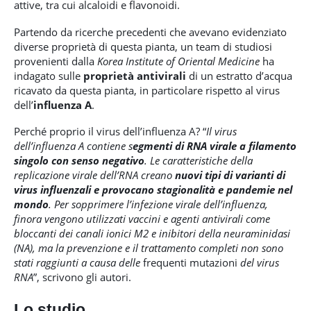
attive, tra cui alcaloidi e flavonoidi.
Partendo da ricerche precedenti che avevano evidenziato
diverse proprietà di questa pianta, un team di studiosi
provenienti dalla
Korea Institute of Oriental Medicine
ha
indagato sulle
proprietà antivirali
di un estratto d’acqua
ricavato da questa pianta, in particolare rispetto al virus
dell’
influenza A
.
Perché proprio il virus dell’influenza A? “
Il virus
dell’influenza A contiene s
egmenti di RNA virale a filamento
singolo con senso negativo
. Le caratteristiche della
replicazione virale dell’RNA creano
nuovi tipi di varianti di
virus influenzali e provocano stagionalità e pandemie nel
mondo
. Per sopprimere l’infezione virale dell’influenza,
finora vengono utilizzati vaccini e agenti antivirali come
bloccanti dei canali ionici M2 e inibitori della neuraminidasi
(NA), ma la prevenzione e il trattamento completi non sono
stati raggiunti a causa delle
frequenti mutazioni
del virus
RNA
”, scrivono gli autori.
Lo studio