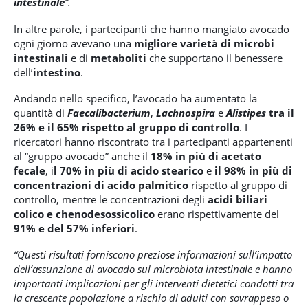
intestinale
”.
In altre parole, i partecipanti che hanno mangiato avocado
ogni giorno avevano una
migliore varietà di microbi
intestinali
e di
metaboliti
che supportano il benessere
dell’
intestino
.
Andando nello specifico, l’avocado ha aumentato la
quantità di
Faecalibacterium
,
Lachnospira
e
Alistipes
tra il
26% e il 65% rispetto al gruppo di controllo
. I
ricercatori hanno riscontrato tra i partecipanti appartenenti
al “gruppo avocado” anche il
18% in più di acetato
fecale
, i
l 70% in più di acido stearico
e
il 98% in più di
concentrazioni di acido palmitico
rispetto al gruppo di
controllo, mentre le concentrazioni degli
acidi biliari
colico e chenodesossicolico
erano rispettivamente del
91% e del 57% inferiori
.
“Questi risultati forniscono preziose informazioni sull’impatto
dell’assunzione di avocado sul microbiota intestinale e hanno
importanti implicazioni per gli interventi dietetici condotti tra
la crescente popolazione a rischio di adulti con sovrappeso o