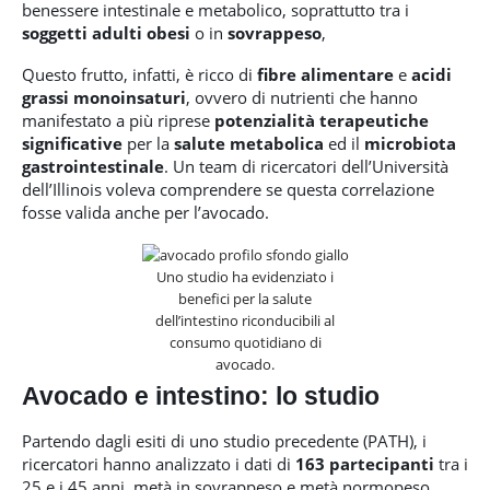
benessere intestinale e metabolico, soprattutto tra i
soggetti
adulti obesi
o in
sovrappeso
,
Questo frutto, infatti, è ricco di
fibre alimentare
e
acidi
grassi monoinsaturi
, ovvero di nutrienti che hanno
manifestato a più riprese
potenzialità terapeutiche
significative
per la
salute metabolica
ed il
microbiota
gastrointestinale
. Un team di ricercatori dell’Università
dell’Illinois voleva comprendere se questa correlazione
fosse valida anche per l’avocado.
Uno studio ha evidenziato i
benefici per la salute
dell’intestino riconducibili al
consumo quotidiano di
avocado.
Avocado e intestino: lo studio
Partendo dagli esiti di uno studio precedente (PATH), i
ricercatori hanno analizzato i dati di
163 partecipanti
tra i
25 e i 45 anni, metà in sovrappeso e metà normopeso.