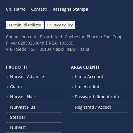
Chi siamo
Contatti
Rassegna Stampa
Termini di utilizzo
Privacy Policy
Coohesion.com - Proprietà di Coohesion Pharma Soc. Coop.
P.IVA: 02890230648 | REA: 190365
Via Toledo, 156 - 80134 Napoli (NA) – It​alia
PRODOTTI
AREA CLIENTI
Nurvast Advance
Il mio Account
Giano
I miei ordini
Nurvast Hair
Password dimenticata
Nurvast Plus
Registrati / Accedi
Steaber
Nurvast