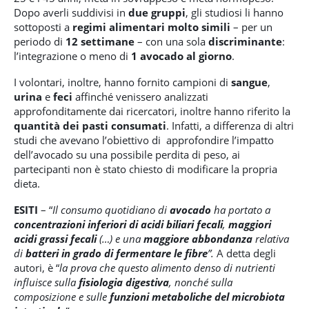
Dopo averli suddivisi in
due gruppi
, gli studiosi li hanno
sottoposti a
regimi alimentari molto simili
– per un
periodo di
12 settimane
– con una sola
discriminante
:
l’integrazione o meno di
1 avocado al giorno
.
I volontari, inoltre, hanno fornito campioni di
sangue
,
urina
e
feci
affinché venissero analizzati
approfonditamente dai ricercatori, inoltre hanno riferito la
quantità dei pasti consumati
. Infatti, a differenza di altri
studi che avevano l’obiettivo di approfondire l’impatto
dell’avocado su una possibile perdita di peso, ai
partecipanti non è stato chiesto di modificare la propria
dieta.
ESITI
– “
Il consumo quotidiano di
avocado
ha portato a
concentrazioni inferiori di acidi biliari fecali
,
maggiori
acidi grassi fecali
(…) e una
maggiore abbondanza
relativa
di
batteri in grado di fermentare le fibre
”.
A detta degli
autori, è “
la prova che questo alimento denso di nutrienti
influisce sulla
fisiologia digestiva
, nonché sulla
composizione e sulle
funzioni metaboliche del microbiota